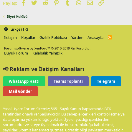
Facebook
Twitter
Reddit
Pinterest
Tumblr
WhatsApp
E-posta
Link
Paylaş:
Diyet Kulübü
Türkçe (TR)
İletişim
Koşullar
Gizlilik Politikası
Yardım
Anasayfa
R
S
S
Forum software by XenForo™
© 2010-2019 XenForo Ltd.
Büyük Forum
Kalabalık Yalnızlık
📢 Reklam ve İletişim Kanalları
WhatsApp Hattı
Teams Toplantı
Telegram
Mail Gönder
Yasal Uyarı: Forum Sitemiz; 5651 Sayılı Kanun kapsamında BTK
tarafından onaylı Yer Sağlayıcı'dır. Bu sebeple içerikleri kontrol etme ya
da araştırma yükümlülüğü yoktur. Üyeler yazdığı içeriklerden
sorumludur ve siteye üye olmak ile bu sorumluluğu kabul etmiş
sayılırlar. Sitemiz kar amacı gütmez, ücretsiz bilgi paylaşım merkezidir.