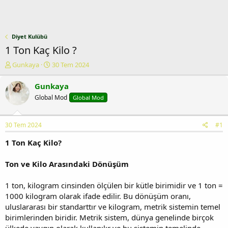
Diyet Kulübü
1 Ton Kaç Kilo ?
K
B
Gunkaya
30 Tem 2024
o
a
n
ş
Gunkaya
u
l
Global Mod
Global Mod
y
a
u
n
b
g
30 Tem 2024
#1
a
ı
ş
ç
1 Ton Kaç Kilo?
l
t
a
a
Ton ve Kilo Arasındaki Dönüşüm
t
r
a
i
n
h
1 ton, kilogram cinsinden ölçülen bir kütle birimidir ve 1 ton =
i
1000 kilogram olarak ifade edilir. Bu dönüşüm oranı,
uluslararası bir standarttır ve kilogram, metrik sistemin temel
birimlerinden biridir. Metrik sistem, dünya genelinde birçok
ülkede yaygın olarak kullanılır ve bu sistemin temelinde