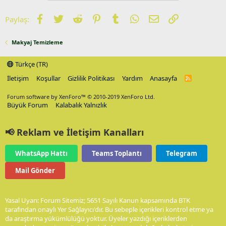
Facebook
Twitter
Reddit
Pinterest
Tumblr
WhatsApp
E-posta
Link
Paylaş:
Makyaj Temizleme
Türkçe (TR)
İletişim
Koşullar
Gizlilik Politikası
Yardım
Anasayfa
R
S
S
Forum software by XenForo™
© 2010-2019 XenForo Ltd.
Büyük Forum
Kalabalık Yalnızlık
📢 Reklam ve İletişim Kanalları
WhatsApp Hattı
Teams Toplantı
Telegram
Mail Gönder
Yasal Uyarı: Forum Sitemiz; 5651 Sayılı Kanun kapsamında BTK
tarafından onaylı Yer Sağlayıcı'dır. Bu sebeple içerikleri kontrol etme ya
da araştırma yükümlülüğü yoktur. Üyeler yazdığı içeriklerden