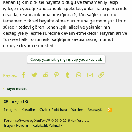
Kenan Işık’ın bitkisel hayatta olduğu ve tamamen iyileşip
iyileşemeyeceği konusundaki spekülasyonlar hala gündemde
olsa da, resmi açıklamalar ışığında Işık’ın sağlık durumu
tamamen bitkisel hayatta olma durumuna gelmemiştir. Uzun
süredir tedavi gören Kenan Işık, ailesi ve yakınlarının
desteğiyle iyileşme sürecine devam etmektedir. Hayranları ve
Türkiye halkı, onun eski sağlığına kavuşması için umut
etmeye devam etmektedir.
Cevap yazmak için giriş yap yada kayıt ol.
Facebook
Twitter
Reddit
Pinterest
Tumblr
WhatsApp
E-posta
Link
Paylaş:
Diyet Kulübü
Türkçe (TR)
İletişim
Koşullar
Gizlilik Politikası
Yardım
Anasayfa
R
S
S
Forum software by XenForo™
© 2010-2019 XenForo Ltd.
Büyük Forum
Kalabalık Yalnızlık