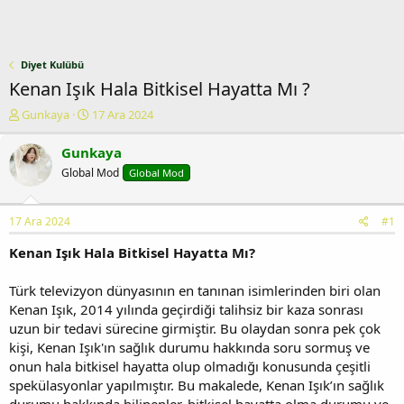
Diyet Kulübü
Kenan Işık Hala Bitkisel Hayatta Mı ?
K
B
Gunkaya
17 Ara 2024
o
a
n
ş
Gunkaya
u
l
Global Mod
Global Mod
y
a
u
n
b
g
17 Ara 2024
#1
a
ı
ş
ç
Kenan Işık Hala Bitkisel Hayatta Mı?
l
t
a
a
Türk televizyon dünyasının en tanınan isimlerinden biri olan
t
r
Kenan Işık, 2014 yılında geçirdiği talihsiz bir kaza sonrası
a
i
n
h
uzun bir tedavi sürecine girmiştir. Bu olaydan sonra pek çok
i
kişi, Kenan Işık'ın sağlık durumu hakkında soru sormuş ve
onun hala bitkisel hayatta olup olmadığı konusunda çeşitli
spekülasyonlar yapılmıştır. Bu makalede, Kenan Işık’ın sağlık
durumu hakkında bilinenler, bitkisel hayatta olma durumu ve