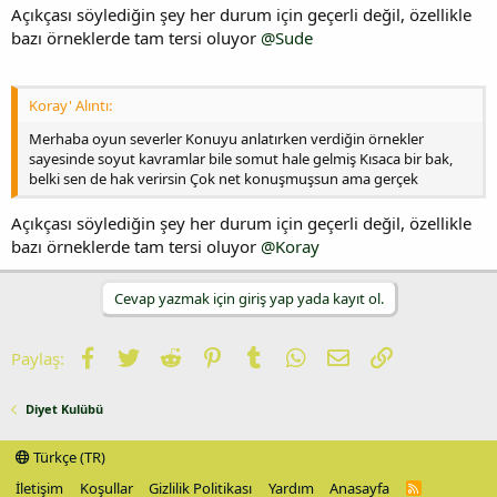
Açıkçası söylediğin şey her durum için geçerli değil, özellikle
bazı örneklerde tam tersi oluyor
@Sude
Koray' Alıntı:
Merhaba oyun severler Konuyu anlatırken verdiğin örnekler
sayesinde soyut kavramlar bile somut hale gelmiş Kısaca bir bak,
belki sen de hak verirsin Çok net konuşmuşsun ama gerçek
Açıkçası söylediğin şey her durum için geçerli değil, özellikle
bazı örneklerde tam tersi oluyor
@Koray
Cevap yazmak için giriş yap yada kayıt ol.
Facebook
Twitter
Reddit
Pinterest
Tumblr
WhatsApp
E-posta
Link
Paylaş:
Diyet Kulübü
Türkçe (TR)
İletişim
Koşullar
Gizlilik Politikası
Yardım
Anasayfa
R