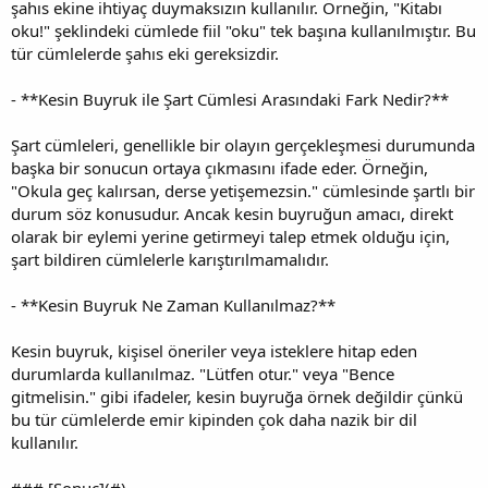
şahıs ekine ihtiyaç duymaksızın kullanılır. Örneğin, "Kitabı
oku!" şeklindeki cümlede fiil "oku" tek başına kullanılmıştır. Bu
tür cümlelerde şahıs eki gereksizdir.
- **Kesin Buyruk ile Şart Cümlesi Arasındaki Fark Nedir?**
Şart cümleleri, genellikle bir olayın gerçekleşmesi durumunda
başka bir sonucun ortaya çıkmasını ifade eder. Örneğin,
"Okula geç kalırsan, derse yetişemezsin." cümlesinde şartlı bir
durum söz konusudur. Ancak kesin buyruğun amacı, direkt
olarak bir eylemi yerine getirmeyi talep etmek olduğu için,
şart bildiren cümlelerle karıştırılmamalıdır.
- **Kesin Buyruk Ne Zaman Kullanılmaz?**
Kesin buyruk, kişisel öneriler veya isteklere hitap eden
durumlarda kullanılmaz. "Lütfen otur." veya "Bence
gitmelisin." gibi ifadeler, kesin buyruğa örnek değildir çünkü
bu tür cümlelerde emir kipinden çok daha nazik bir dil
kullanılır.
### [Sonuç](#)