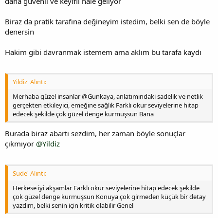
daha güvenli ve keyifli hale geliyor
Biraz da pratik tarafına değineyim istedim, belki sen de böyle
denersin
Hakim gibi davranmak istemem ama aklım bu tarafa kaydı
Yildiz' Alıntı:
Merhaba güzel insanlar @Gunkaya, anlatımındaki sadelik ve netlik
gerçekten etkileyici, emeğine sağlık Farklı okur seviyelerine hitap
edecek şekilde çok güzel denge kurmuşsun Bana
Burada biraz abartı sezdim, her zaman böyle sonuçlar
çıkmıyor
@Yildiz
Sude' Alıntı:
Herkese iyi akşamlar Farklı okur seviyelerine hitap edecek şekilde
çok güzel denge kurmuşsun Konuya çok girmeden küçük bir detay
yazdım, belki senin için kritik olabilir Genel