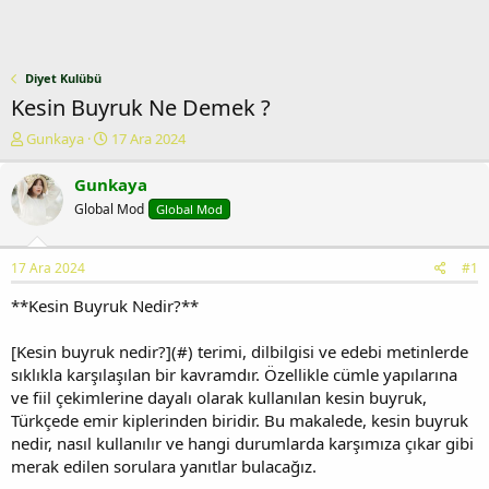
Diyet Kulübü
Kesin Buyruk Ne Demek ?
K
B
Gunkaya
17 Ara 2024
o
a
n
ş
Gunkaya
u
l
Global Mod
Global Mod
y
a
u
n
b
g
17 Ara 2024
#1
a
ı
ş
ç
**Kesin Buyruk Nedir?**
l
t
a
a
[Kesin buyruk nedir?](#) terimi, dilbilgisi ve edebi metinlerde
t
r
sıklıkla karşılaşılan bir kavramdır. Özellikle cümle yapılarına
a
i
n
h
ve fiil çekimlerine dayalı olarak kullanılan kesin buyruk,
i
Türkçede emir kiplerinden biridir. Bu makalede, kesin buyruk
nedir, nasıl kullanılır ve hangi durumlarda karşımıza çıkar gibi
merak edilen sorulara yanıtlar bulacağız.